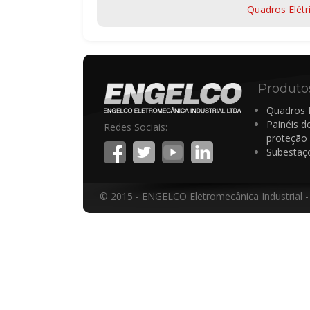
Quadros Elétr
Produto
Quadros E
Painéis d
Redes Sociais:
proteção
Subestaç
© 2015 - ENGELCO Eletromecânica Industrial -