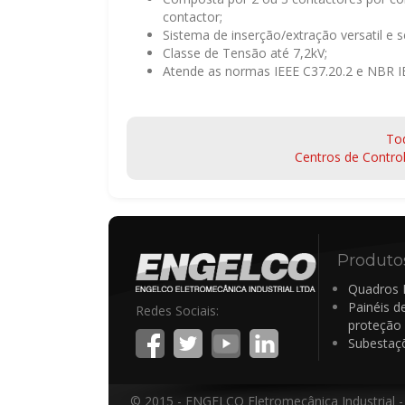
contactor;
Sistema de inserção/extração versatil e s
Classe de Tensão até 7,2kV;
Atende as normas IEEE C37.20.2 e NBR I
To
Centros de Contro
Produto
Quadros E
Painéis d
Redes Sociais:
proteção
Subestaç
© 2015 - ENGELCO Eletromecânica Industrial -