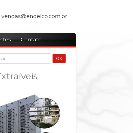
vendas@engelco.com.br
entes
Contato
xtraíveis