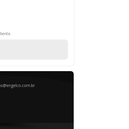
iente.
as@engelco.com.br