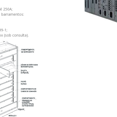
té 250A;
 barramentos:
9-1;
x (sob consulta).