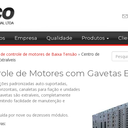
os
Empresa
Qualidade
Produtos
Cli
 de controle de motores de Baixa Tensão
»
Centro de
traíveis
ole de Motores com Gavetas E
ções padronizadas auto-suportadas,
rizontais, canaletas para fiação e unidades
avetas são extraíveis, completamente
mitindo facilidade de manutenção e
tuída por nove ou dezesseis módulos.
vas: