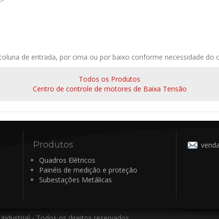
coluna de entrada, por cima ou por baixo conforme necessidade do cl
Todos os Produtos
Centro de controle de motores de Baixa Tensão
Produtos
vend
Quadros Elétricos
Painéis de medição e proteção
Subestações Metálicas
dustrial - Todos os direitos reservados