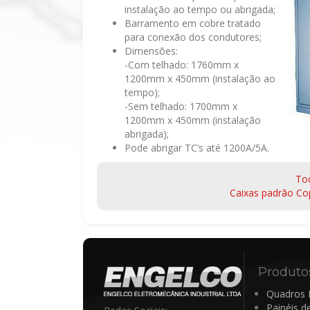
instalação ao tempo ou abrigada;
Barramento em cobre tratado
para conexão dos condutores;
Dimensões:
-Com telhado: 1760mm x
1200mm x 450mm (instalação ao
tempo);
-Sem telhado: 1700mm x
1200mm x 450mm (instalação
abrigada);
Pode abrigar TC’s até 1200A/5A.
To
Caixas padrão Cop
Produto
Quadros E
Painéis d